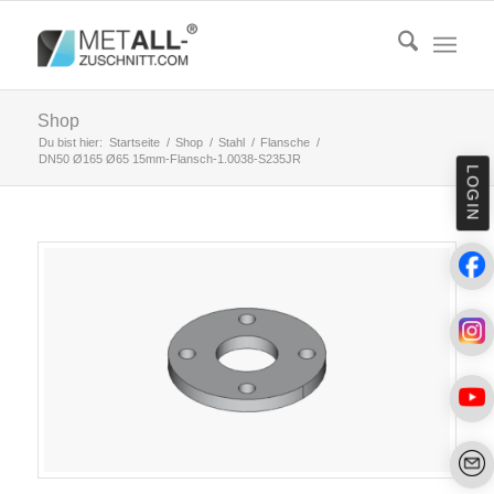
Shop
Du bist hier:
Startseite
/
Shop
/
Stahl
/
Flansche
/
DN50 Ø165 Ø65 15mm-Flansch-1.0038-S235JR
LOGIN