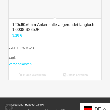
120x60x6mm-Ankerplatte-abgerundet-langloch-
1.0038-S235JR
3,18
€
exkl. 19 % MwSt.
zzgl.
Versandkosten
In den Warenkorb
Details anzeigen
© Copyright - Hadocut GmbH
DE