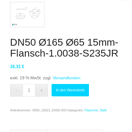
DN50 Ø165 Ø65 15mm-
Flansch-1.0038-S235JR
16,31
€
exkl. 19 % MwSt.
zzgl.
Versandkosten
In den Warenkorb
Artikelnummer:
8000_10023_DN50-603
Kategorien:
Flansche
,
Stahl