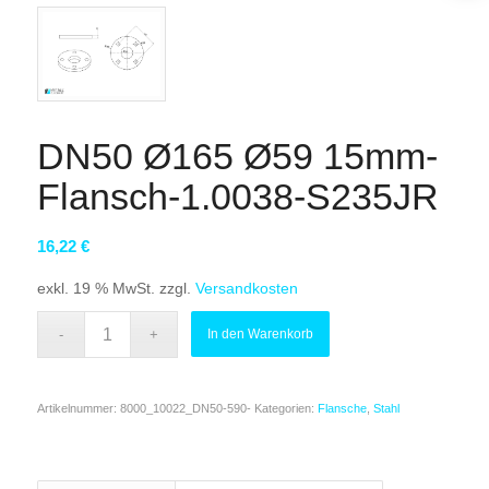
DN50 Ø165 Ø59 15mm-
Flansch-1.0038-S235JR
16,22
€
exkl. 19 % MwSt.
zzgl.
Versandkosten
In den Warenkorb
Artikelnummer:
8000_10022_DN50-590-
Kategorien:
Flansche
,
Stahl