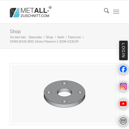
Shop
Du bist hier:
Startseite
/
Shop
/
Stahl
/
Flansche
/
DN50 Ø165 Ø59 15mm-Flansch-1.0038-S235JR
LOGIN