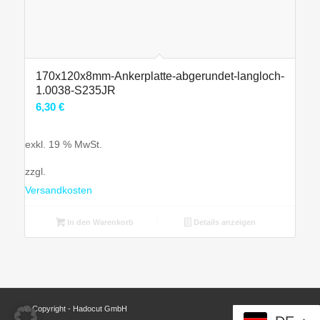
170x120x8mm-Ankerplatte-abgerundet-langloch-
1.0038-S235JR
6,30
€
exkl. 19 % MwSt.
zzgl.
Versandkosten
In den Warenkorb
Details anzeigen
© Copyright - Hadocut GmbH