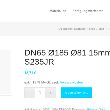
Materialien
Fertigungsverfahren
Du bist hier:
Startseite
/
Shop
/
Stahl
/
F
DN65 Ø185 Ø81 15mm-
S235JR
18,71
€
exkl. 19 % MwSt.
zzgl.
Versandkosten
In den Warenkorb
Artikelnummer:
8000_10024_DN65-761
Kategorien:
Flansche
,
Stahl