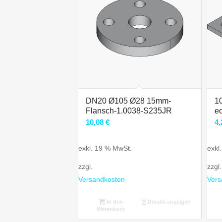
DN20 Ø105 Ø28 15mm-
1
Flansch-1.0038-S235JR
e
10,08
€
4
exkl. 19 % MwSt.
exkl
zzgl.
zzgl.
Versandkosten
Vers
In den
Details anzeigen
Warenkorb