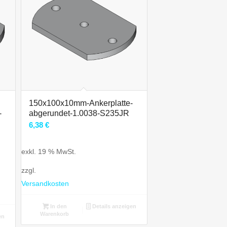
150x100x10mm-Ankerplatte-
-
abgerundet-1.0038-S235JR
6,38
€
exkl. 19 % MwSt.
zzgl.
Versandkosten
In den
Details anzeigen
Warenkorb
en