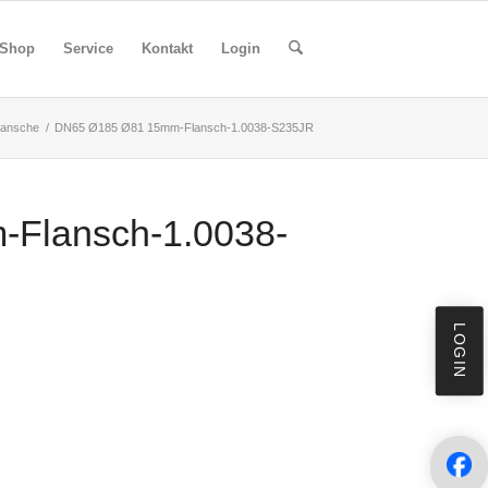
Shop
Service
Kontakt
Login
lansche
/
DN65 Ø185 Ø81 15mm-Flansch-1.0038-S235JR
Flansch-1.0038-
LOGIN