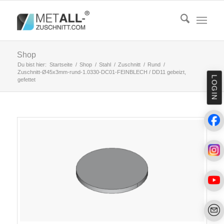
Shop
Du bist hier:
Startseite
/
Shop
/
Stahl
/
Zuschnitt
/
Rund
/
Zuschnitt-Ø45x3mm-rund-1.0330-DC01-FEINBLECH / DD11 gebeizt,
LOGIN
gefettet