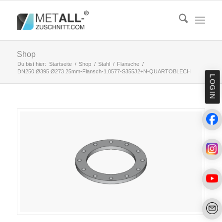
Shop
Du bist hier:
Startseite
/
Shop
/
Stahl
/
Flansche
/
DN250 Ø395 Ø273 25mm-Flansch-1.0577-S355J2+N-QUARTOBLECH
LOGIN