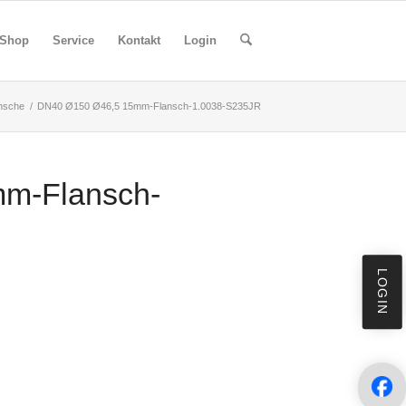
Shop
Service
Kontakt
Login
nsche
/
DN40 Ø150 Ø46,5 15mm-Flansch-1.0038-S235JR
m-Flansch-
LOGIN