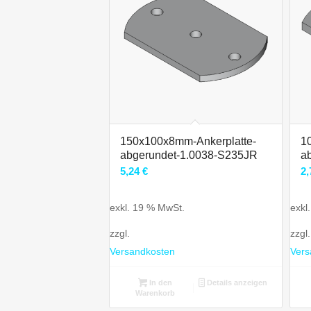
150x100x8mm-Ankerplatte-
1
abgerundet-1.0038-S235JR
a
5,24
€
2
exkl. 19 % MwSt.
exkl
zzgl.
zzgl.
Versandkosten
Vers
In den
Details anzeigen
Warenkorb