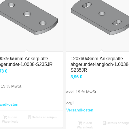
00x50x6mm-Ankerplatte-
120x60x8mm-Ankerplatte-
bgerundet-1.0038-S235JR
abgerundet-langloch-1.0038
S235JR
,73
€
3,96
€
. 19 % MwSt.
exkl. 19 % MwSt.
zzgl.
andkosten
Versandkosten
In den
Details anzeigen
Warenkorb
In den
Details anzeig
Warenkorb