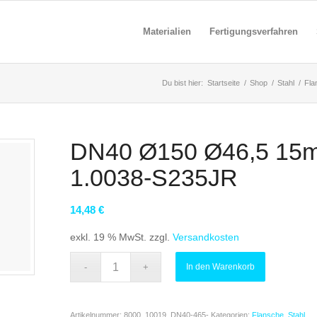
Materialien
Fertigungsverfahren
Du bist hier:
Startseite
/
Shop
/
Stahl
/
Fla
DN40 Ø150 Ø46,5 15m
1.0038-S235JR
14,48
€
exkl. 19 % MwSt.
zzgl.
Versandkosten
In den Warenkorb
Artikelnummer:
8000_10019_DN40-465-
Kategorien:
Flansche
,
Stahl