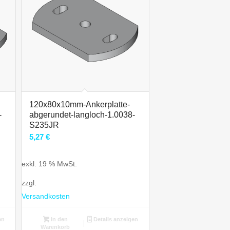
120x80x10mm-Ankerplatte-
-
abgerundet-langloch-1.0038-
S235JR
5,27
€
exkl. 19 % MwSt.
zzgl.
Versandkosten
en
In den
Details anzeigen
Warenkorb